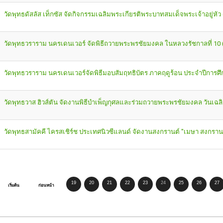
วัดพุทธดัสลัส เท็กซัส จัดกิจกรรมเฉลิมพระเกียรติพระบาทสมเด็จพระเจ้าอยู่หัว
วัดพุทธวราราม นครเดนเวอร์ จัดพิธีถวายพระพรชัยมงคล ในหลวงรัชกาลที่ 10 
วัดพุทธวราราม นครเดนเวอร์จัดพิธีมอบสัมฤทธิบัตร ภาคฤดูร้อน ประจำปีการศึ
วัดพุทธวาส ฮิวส์ตัน จัดงานพิธีบำเพ็ญกุศลและร่วมถวายพระพรชัยมงคล วันเฉ
วัดพุทธสามัคคี ไครสเชิร์ช ประเทศนิวซีแลนด์ จัดงานสงกรานต์ "เมษา สงกราน
19
20
21
22
23
24
25
26
27
เริ่มต้น
ก่อนหน้า