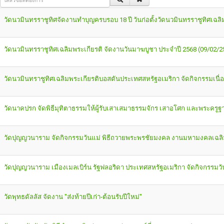
วัดนวมินทรราชูทิศจัดงานทำบุญครบรอบ 18 ปี วันก่อตั้งวัดนวมินทรราชูทิศเ
วัดนวมินทรราชูทิศเฉลิมพระเกียรติ จัดงานวันมาฆบูชา ประจำปี 2568 (09/02/2
วัดนวมินทราชูทิศเฉลิมพระเกียรติบอสตันประเทศสหรัฐอเมริกา จัดกิจกรรมเนื
วัดนาคปรก จัดพิธีมุทิตาธรรมให้ผู้รับเสาเสมาธรรมจักร เสาอโศก และพระครู
วัดปุญญวนาราม จัดกิจกรรมวันแม่ พิธีถวายพระพรชัยมงคล งานมหามงคลเฉล
วัดปุญญวนาราม เมืองเมลเบิร์น รัฐฟลอริดา ประเทศสหรัฐอเมริกา จัดกิจกรรมว
วัดพุทธดัลลัส จัดงาน "ส่งท้ายปีเก่า-ต้อนรับปีใหม่"