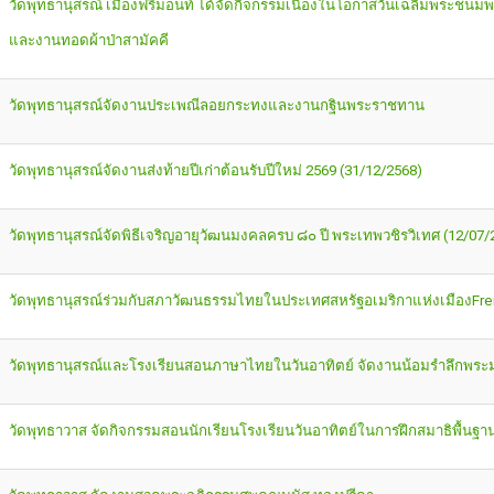
วัดพุทธานุสรณ์ เมืองฟรีมอนท์ ได้จัดกิจกรรมเนื่องในโอกาสวันเฉลิมพระชนม
และงานทอดผ้าป่าสามัคคี
วัดพุทธานุสรณ์จัดงานประเพณีลอยกระทงและงานกฐินพระราชทาน
วัดพุทธานุสรณ์จัดงานส่งท้ายปีเก่าต้อนรับปีใหม่ 2569 (31/12/2568)
วัดพุทธานุสรณ์จัดพิธีเจริญอายุวัฒนมงคลครบ ๘๐ ปี พระเทพวชิรวิเทศ (12/07/
วัดพุทธานุสรณ์ร่วมกับสภาวัฒนธรรมไทยในประเทศสหรัฐอเมริกาแห่งเมืองFr
วัดพุทธานุสรณ์และโรงเรียนสอนภาษาไทยในวันอาทิตย์ จัดงานน้อมรำลึกพระมห
วัดพุทธาวาส จัดกิจกรรมสอนนักเรียนโรงเรียนวันอาทิตย์ในการฝึกสมาธิพื้นฐา