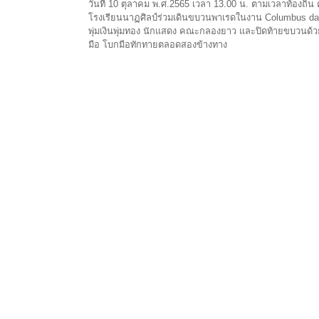
วันที่ 10 ตุลาคม พ.ศ.2565 เวลา 13.00 น. ตามเวลาท้องถิ่
โรงเรียนนาฏศิลป์ร่วมเดินขบวนพาเรดในงาน Columbus 
พุ่มเงินพุ่มทอง นักแสดง คณะกลองยาว และปิดท้ายขบวนด้
มือ โบกมือทักทายตลอดสองข้างทาง