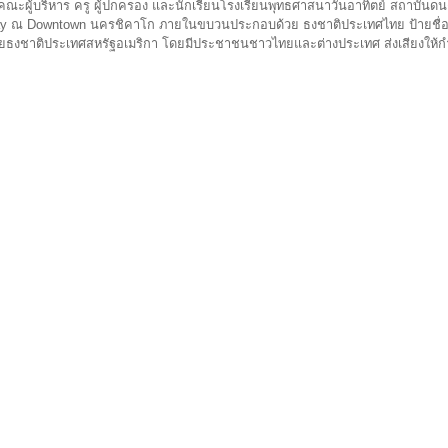
น คณะผู้บริหาร ครู ผู้ปกครอง และนักเรียนโรงเรียนพุทธศาสนาวันอาทิตย์ สถาบันด
day ณ Downtown นครชิคาโก ภายในขบวนประกอบด้วย ธงชาติประเทศไทย ป้ายชื
วยธงชาติประเทศสหรัฐอเมริกา โดยมีประชาชนชาวไทยและต่างประเทศ ส่งเสียงให้ก