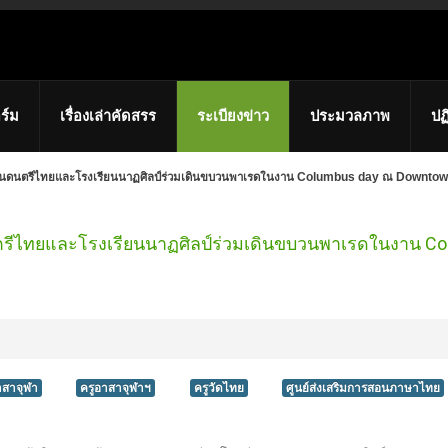
ร์ม
เรื่องเล่าคัดสรร
ระเบียงข่าว
ประมวลภาพ
ปฏ
าบันดนตรีไทยและโรงเรียนนาฏศิลป์ร่วมเดินขบวนพาเรดในงาน Columbus day ณ Downto
ตรีไทยและโรงเรียนนาฏศิลป์ร่วมเดินขบวนพาเรดในงาน C
าสาจุฬา
ครูอาสาจุฬาฯ
ครูวัดไทย
ศูนย์ส่งเสริมการสอนภาษาไทย