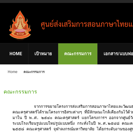
HOME
เป้าหมาย
คณะกรรมการ
เอกสาร/แบบฟอ
Home
คณะกรรมการ
คณะกรรมการ
จากการขยายโครงการส่งเสริมการสอนภาษาไทยและวัฒนธรรมไทยอย่า
คณะครุศาสตร์ได้รวมโครงการอิสระต่างๆ ที่มีลักษณะใกล้เคียงกันไว
มาใน ปี พ.ศ. ๒๕๔๐ คณะครุศาสตร์ แยกโครงการฯ ออกจากศูนย์วัฒนธ
ระบบโรงเรียนรูปแบบใหม่รูปแบบหนึ่ง กระทั่งในปี พ.ศ.๒๕๔๘ คณะค
๒๕๕๘ คณะครุศาสตร์ จุฬาลงกรณ์มหาวิทยาลัย ได้ยกระดับงานของศูนย์ฯ