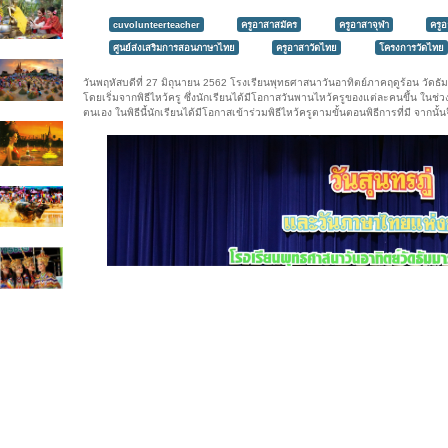
cuvolunteerteacher
ครูอาสาสมัคร
ครูอาสาจุฬา
ครู
ศูนย์ส่งเสริมการสอนภาษาไทย
ครูอาสาวัดไทย
โครงการวัดไทย
วันพฤหัสบดีที่ 27 มิถุนายน 2562 โรงเรียนพุทธศาสนาวันอาทิตย์ภาคฤดูร้อน วัดธัม
โดยเริ่มจากพิธีไหว้ครู ซึ่งนักเรียนได้มีโอกาสวันพานไหว้ครูของแต่ละคนขึ้น ในช
ตนเอง ในพิธีนี้นักเรียนได้มีโอกาสเข้าร่วมพิธีไหว้ครูตามขั้นตอนพิธีการที่มี จาก