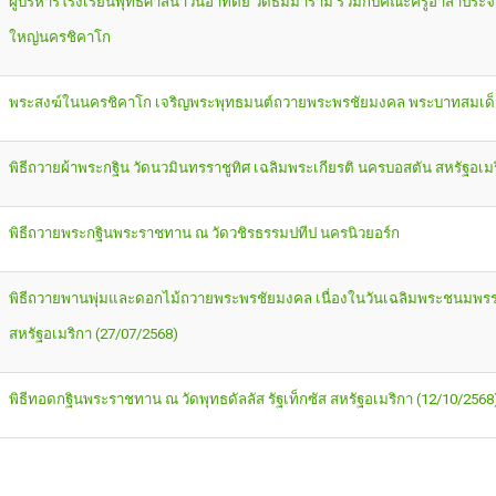
ผู้บริหารโรงเรียนพุทธศาสนาวันอาทิตย์ วัดธัมมาราม ร่วมกับคณะครูอาสาประจ
ใหญ่นครชิคาโก
พระสงฆ์ในนครชิคาโก เจริญพระพุทธมนต์ถวายพระพรชัยมงคล พระบาทสมเด็จพร
พิธีถวายผ้าพระกฐิน วัดนวมินทรราชูทิศ เฉลิมพระเกียรติ นครบอสตัน สหรัฐอเม
พิธีถวายพระกฐินพระราชทาน ณ วัดวชิรธรรมปทีป นครนิวยอร์ก
พิธีถวายพานพุ่มและดอกไม้ถวายพระพรชัยมงคล เนื่องในวันเฉลิมพระชนมพรรษา พ
สหรัฐอเมริกา (27/07/2568)
พิธีทอดกฐินพระราชทาน ณ วัดพุทธดัลลัส รัฐเท็กซัส สหรัฐอเมริกา (12/10/2568