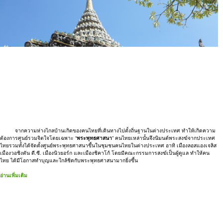
จากความห่างไกลบ้านเกิดของคนไทยที่เดินทางไปตั้งถิ่นฐานในต่างประเทศ ทำให้เกิดความ
ต้องการศูนย์รวมจิตใจโดยเฉพาะ “
พระพุทธศาสนา
” คนไทยเหล่านั้นจึงนิมนต์พระสงฆ์จากประเทศ
ไทยรวมทั้งได้จัดตั้งศูนย์พระพุทธศาสนาขึ้นในชุมชนคนไทยในต่างประเทศ อาทิ เมืองลอสแองเจลิส
เมืองวอชิงตัน ดี.ซี. เมืองนิวยอร์ก และเมืองชิคาโก้ โดยมีคณะกรรมการสงฆ์เป็นผู้ดูแล ทำให้คน
ไทย ได้มีโอกาสทำบุญและใกล้ชิดกับพระพุทธศาสนามากยิ่งขึ้น
อ่านเพิ่มเติม