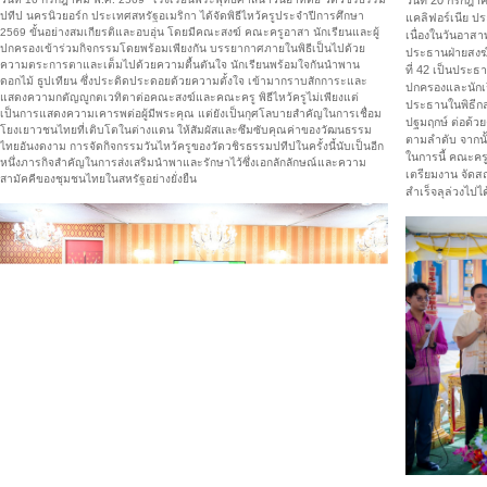
วันที่ 20 กรกฎ
ปทีป นครนิวยอร์ก ประเทศสหรัฐอเมริกา ได้จัดพิธีไหว้ครูประจำปีการศึกษา
แคลิฟอร์เนีย ปร
2569 ขั้นอย่างสมเกียรติและอบอุ่น โดยมีคณะสงฆ์ คณะครูอาสา นักเรียนและผู้
เนื่องในวันอาส
ปกครองเข้าร่วมกิจกรรมโดยพร้อมเพียงกัน บรรยากาศภายในพิธีเป็นไปด้วย
ประธานฝ่ายสงฆ์
ความตระการตาและเต็มไปด้วยความตื้นตันใจ นักเรียนพร้อมใจกันนำพาน
ที่ 42 เป็นประธ
ดอกไม้ ธูปเทียน ซึ่งประดิดประดอยด้วยความตั้งใจ เข้ามากราบสักการะและ
ปกครองและนักเ
แสดงความกตัญญูกตเวทิตาต่อคณะสงฆ์และคณะครู พิธีไหว้ครูไม่เพียงแต่
ประธานในพิธีกล
เป็นการแสดงความเคารพต่อผู้มีพระคุณ แต่ยังเป็นกุศโลบายสำคัญในการเชื่อม
ปฐมฤกษ์ ต่อด้ว
โยงเยาวชนไทยที่เติบโตในต่างแดน ให้สัมผัสและซึมซับคุณค่าของวัฒนธรรม
ตามลำดับ จากนั้
ไทยอันงดงาม การจัดกิจกรรมวันไหว้ครูของวัดวชิรธรรมปทีปในครั้งนี้นับเป็นอีก
ในการนี้ คณะครู
หนึ่งภารกิจสำคัญในการส่งเสริมนำพาและรักษาไว้ซึ่งเอกลักลักษณ์และความ
เตรียมงาน จัดส
สามัคคีของชุมชนไทยในสหรัฐอย่างยั่งยืน
สำเร็จลุล่วงไปได