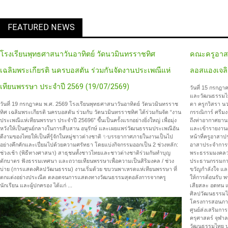
FEATURED NEWS
โรงเรียนพุทธศาสนาวันอาทิตย์ วัดนวมินทรราชทิศ
คณะครูอาสาป
เฉลิมพระเกียรติ นครบอสตัน ร่วมกันจัดงานประเพณีแห่
ลอสแองเจลิ
เทียนพรรษา ประจำปี 2569 (19/07/2569)
วันที่ 15 กรก
และวัฒนธรรมไทยใ
วันที่ 19 กรกฎาคม พ.ศ. 2569 โรงเรียนพุทธศาสนาวันอาทิตย์ วัดนวมินทรราช
ตา ครูกวิสรา นว
ทิศ เฉลิมพระเกียรติ นครบอสตัน ร่วมกับ วัดนวมินทรราชทิศ ได้ร่วมกันจัด “งาน
กรรณิการ์ ศรีมง
ประเพณีแห่เทียนพรรษา ประจำปี 25696” ขึ้นเป็นครั้งแรกอย่างยิ่งใหญ่ เพื่อมุ่ง
ถึงท่าอากาศยาน
หวังให้เป็นศูนย์กลางในการสืบสาน อนุรักษ์ และเผยแพร่วัฒนธรรมประเพณีอัน
และเข้ารายงานต
ดีงามของไทยให้เป็นที่รู้จักในหมู่ชาวต่างชาติ ✨บรรยากาศภายในงานเป็นไป
หน้าที่ครูอาสา
อย่างคึกคักและเปี่ยมไปด้วยความศรัทธา โดยแบ่งกิจกรรมออกเป็น 2 ช่วงหลัก:
อาสาประจำการทั
ช่วงเช้า (พิธีทางศาสนา) สาธุชนทั้งชาวไทยและชาวต่างชาติร่วมกันทำบุญ
พระธรรมมงคลวช
ตักบาตร ฟังธรรมเทศนา และถวายเทียนพรรษาเพื่อความเป็นสิริมงคล / ช่วง
ประธานกรรมการบ
บ่าย (การแสดงศิลปวัฒนธรรม) งานเริ่มด้วย ขบวนพาเหรดแห่เทียนพรรษา ที่
ขวัญกำลังใจ แล
ตกแต่งอย่างประณีต ตลอดจนการแสดงทางวัฒนธรรมสุดอลังการจากครู
ให้การต้อนรับ พ
นักเรียน และผู้ปกครอง ได้แก่ ...
เสียสละ อดทน แ
ศิลปวัฒนธรรม
โครงการสอนภาษ
ศูนย์ส่งเสริม
ครุศาสตร์ จุฬ
วัฒนธรรมไทย ปล