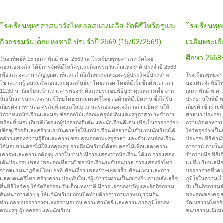
โรงเรียนพุทธศาสนาวัดไทยลอสแองเจลิส จัดพิธีไหว้ครูและ
โรงเรียนพุท
กิจกรรมวันเด็กแห่งชาติ ประจำปี 2569 (15/02/2569)
เฉลิมพระเกี
ศึกษา 2568
วันอาทิตย์ที่ 15 กุมภาพันธ์ พ.ศ. 2569 ณ โรงเรียนพุทธศาสนาวัดไทย
ลอสแองเจลิส ได้มีการจัดพิธีไหว้ครูและกิจกรรมวันเด็กแห่งชาติ ประจำปี 2569
เพื่อแสดงความกตัญญูกตเวทีและสำนึกในพระคุณของครูผู้ประสิทธิ์ประสาท
โรงเรียนพุทธศา
วิชาความรู้ อบรมสั่งสอนและดูแลศิษย์มาโดยตลอด
โดยพิธีเริ่มขึ้นตั้งแต่เวลา
บอสตัน จัดพิธีไ
12.30 น. นักเรียนเข้าแถวเคารพธงชาติและประกอบพิธีบูชาคุณหลวงเตี่ย จาก
กุมภาพันธ์ พ.ศ
นั้นเป็นการบรรเลงดนตรีไทยโดยชมรมดนตรีไทย ต่อด้วยพิธีเปิดงาน ซึ่งได้รับ
ประธานในพิธี พร
เกียรติจากท่านต่อ ศรลัมพ์ กงสุลใหญ่ ณ นครลอสแองเจลิส กล่าวเปิดงานให้
เกียรติ เข้าร่วม
โอวาทแก่นักเรียนและมอบช่อดอกไม้แก่คณะครูท้องถิ่นและครูอาสาประจำการ
ศาสนา ประกอบด
พร้อมทั้งมอบเกียรติบัตรแก่ผู้ปกครองดีเด่น และนักเรียนดีเด่น เพื่อเป็นการยกย่อง
ถวายภัตตาหารเพล 
เชิดชูเกียรติและสร้างแรงบันดาลใจให้แก่นักเรียน
ต่อจากนั้นตัวแทนนักเรียนได้
ไหว้ครูอย่างเป
กล่าวแสดงความรู้สึกและความขอบคุณต่อคณะครูอาสา และตัวแทนห้องเรียน
ประกอบพิธีคำน
ได้มอบพานดอกไม้ให้แก่คุณครู รวมถึงนักเรียนได้มอบดอกไม้เพื่อแสดงความ
อาจารย์
ภายในง
เคารพและความกตัญญู
ภายในงานยังมีการแสดงจากนักเรียน ได้แก่ การแสดง
รำถวายมือ พิธีเจ
เต้นประกอบเพลง “พระคุณที่สาม” ของนักเรียนระดับอนุบาล การแสดงรำไทย
แม่ที่เปรียบเสม
จากชมรมนาฏศิลป์ไทย อาทิ ฟ้อนเงี้ยว เพลงช้า–เพลงเร็ว ฟ้อนแพน และการ
บรรยากาศที่งดงา
แสดงดนตรีไทย สร้างความประทับใจแก่ผู้เข้าร่วมงานเป็นอย่างยิ่ง
ภายหลังเสร็จ
ภูมิใจในความเป
สิ้นพิธีไหว้ครู ได้จัดกิจกรรมวันเด็กแห่งชาติ มีการแจกของขวัญและจัดกิจกรรม
นับเป็นกิจกรรม