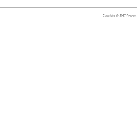
วัดไทยลอสแองลิส 2
Copyright @ 2017-Present |