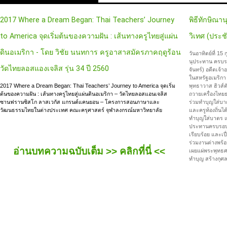
FEATURED NEWS
2017 Where a Dream Began: Thai Teachers’ Journey
พิธีทักษิณ
to America จุดเริ่มต้นของความฝัน : เส้นทางครูไทยสู่แผ่น
วิเทศ (ประช
ดินอเมริกา - โดย วิชัย นนทการ ครูอาสาสมัครภาคฤดูร้อน
วันอาทิตย์ที่ 15
นุประทาน ครบรอ
วัดไทยลอสแองเจลิส รุ่น 34 ปี 2560
จันทร์)
อดีตเจ้า
ในสหรัฐอเมริก
2017 Where a Dream Began: Thai Teachers’ Journey to America จุดเริ่ม
พุทธาวาส ฮิวส์ต
ต้นของความฝัน : เส้นทางครูไทยสู่แผ่นดินอเมริกา – วัดไทยลอสแอนเจลิส
ถวายเครื่องไทย
ซานฟรานซิสโก ลาสเวกัส แกรนด์แคนยอน – โครงการสอนภาษาและ
ร่วมทำบุญใส่บ
วัฒนธรรมไทยในต่างประเทศ คณะครุศาสตร์ จุฬาลงกรณ์มหาวิทยาลัย
และครูท้องถิ่น
ทำบุญใส่บาตร 
ประทานครบรอบม
เรียบร้อย และเ
ร่วมงานต่างพร้
อ่านบทความฉบับเต็ม >> คลิกที่นี่ <<
เผยแผ่พระพุทธศ
ทำบุญ สร้างกุศล