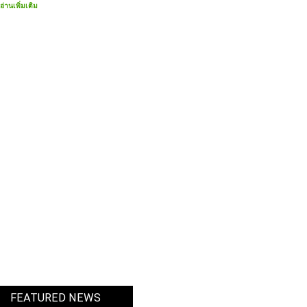
ต้องการศูนย์รวมจิตใจโดยเฉพาะ “
พระพุทธศาสนา
” คนไทยเหล่านั้นจึงนิมนต์พระสงฆ์จากประเทศ
ไทยรวมทั้งได้จัดตั้งศูนย์พระพุทธศาสนาขึ้นในชุมชนคนไทยในต่างประเทศ อาทิ เมืองลอสแองเจลิส
เมืองวอชิงตัน ดี.ซี. เมืองนิวยอร์ก และเมืองชิคาโก้ โดยมีคณะกรรมการสงฆ์เป็นผู้ดูแล ทำให้คน
ไทย ได้มีโอกาสทำบุญและใกล้ชิดกับพระพุทธศาสนามากยิ่งขึ้น
อ่านเพิ่มเติม