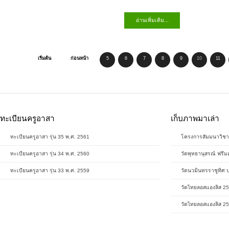
สันทนาการต่าง ๆ ให้แก่นักเรียน ก่อนปิดท้ายด้วยการถ่ายภาพหมู่ร่วมกัน
พระคุณของครู ช่
ท่ามกลางบรรยากาศแห่งความอบอุ่น ความสามัคคี และความภาคภูมิใจของ
วัฒนธรรมไทยอั
คณะครู ผู้ปกครอง และนักเรียน
ขนบธรรมเนียมป
อ่านเพิ่มเติม...
เริ่มต้น
ก่อนหน้า
5
6
7
8
9
10
11
ทะเบียนครูอาสา
เก็บภาพมาเล่า
ทะเบียนครูอาสา รุ่น 35 พ.ศ. 2561
โครงการสัมมนาวิชา
ทะเบียนครูอาสา รุ่น 34 พ.ศ. 2560
วัดพุทธานุสรณ์ ฟรีม
ทะเบียนครูอาสา รุ่น 33 พ.ศ. 2559
วัดนวมินทรราชูทิศ 
วัดไทยลอสแองลิส 2