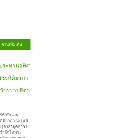
อ่านเพิ่มเติม...
นุประทานอุทิศ
ัชรกิติยาภา
วัชรราชธิดา
ธีทักษิณานุ
กิติยาภา นเรนทิ
ครูอาสาบุคลากร
มรำลึกในพระ