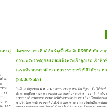
นทรภู่
วัดพุทราวาส ฮิวส์ตัน รัฐเท็กซัส จัดพิธีพิธีทักษิณา
ถวายพระราชกุศลแด่สมเด็จพระเจ้าลูกเธอ เจ้าฟ้าพ
นเรนทิราเทพยวดี กรมหลวงราชสาริณีสิริพัชรมหา
ย
(28/06/2569)
ที่ 42
าน
จกรรม
วันที่ 28 มิถุนายน พ.ศ. 2569 วัดพุทราวาส ฮิวส์ตัน รัฐเท็กซัส ได้จัดพิ
ือ และ
ประทานอุทิศถวายพระราชกุศล แต่ สมเด็จพระเจ้าลูกเธอ เจ้าฟ้าพัชร
รียน
ราเทพยวดี กรมหลวงราชสาริณีสิริพัชรมหาวัชรราชธิดา โดยมีคณะ
้วยการ
ภายในวัดและประชาชนทั่วไปเข้าร่วมแสดงความจงรักภักดีและน้อ
องเจลิส