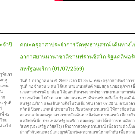
ะจำปี
คณะครูอาสาประจำการวัดพุทธานุสรณ์ เดินทางไป
อากาศยานนานาชาติซานฟรานซิสโก รัฐแคลิฟอร์เ
สหรัฐอเมริกา (01/07/2569)
รูทินกร
คฤดู
วันที่ 1 กรกฎาคม พ.ศ. 2569 เวลา 01.35 น. คณะครูอาสาประจำการว
ัวแทน
รุ่นที่ 42 จำนวน 3 คน ได้แก่ นายเกษมสันต์ หอยสกุล นายอนุภัทร เอ
้น
นางสาวภัทรวดี ยาน้อย ได้ออกเดินทางจากท่าอากาศยานนานาชาติส
จาก
ประเทศไทย ไปยังท่าอากาศยานนานาชาติซานฟรานซิสโก รัฐแคลิฟอ
รุ่นที่
สหรัฐอเมริกา และเดินทางถึงในวันเดียวกัน เวลา 07.20 น. ตามเวลา
ป์
ทวิทย์ ปิณฑะแพทย์ ประธานโรงเรียนวัดพุทธานุสรณ์ ให้การต้อนร
ที่ 42
สะดวกแก่คณะครูอาสา ภายหลังเดินทางถึงวัดพุทธานุสรณ์ เมืองฟรีม
ตรียม
แคลิฟอร์เนีย ประเทศสหรัฐอเมริกา คณะครูอาสาได้เข้ากราบนมัสก
ล่วงไป
วิเทศ (ประเสริฐ กวิสฺสโร) เจ้าอาวาสวัดพุทธานุสรณ์ เพื่อถวายตัวเป็นศ
ฝากตัวกับคณะสงฆ์และญาติโยมวัดพุทธานุสรณ์ตามลำดับ เพื่อความ