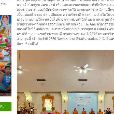
มหากรุณาธิคุณอันหาที่สุดมิได้ ภายในพิธี ประกอบด้วยการนั่งสมา
ดงาน
ถวายผ้าบังศกุลแด่พระสงฆ์ เพื่อแสดงความอาลัยและสำนึกในพระม
ตลอดจนการแสดงวีดีทัศน์พระราชประวัติ และพระราชกรณียกิจที่ทร
เป็นแบบอย่างของความเสียสละ ความรักชาติ และความห่วงใยใน
บรรยากาศภายในงานเป็นไปด้วยความสงบสำนึกในพระมหากรุณาริค
ด้วยความจงรักภักดีต่อสถาบันพระมหากษัตริย์ และคณะครูอาสาร่วม
สถานที่ในพิธีทักษิณานุประทานอุทิศถวายพระราชกุศล แด่สมเด็จพระเ
พัชรกิติยาภา นเรนทิราเทพยวดี กรมหลวงราชสาริณีสิริพัชร มหาวัช
อาสารุ่นที่ 41 ประจำปี 2569 วัดพุทธาวาส ฮิวส์ตัน ขอน้อมสำนึกใน
อันหาที่สุดมิได้
เติม...