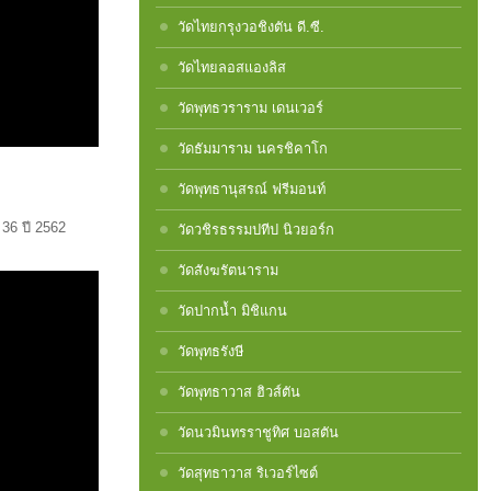
วัดไทยกรุงวอชิงตัน ดี.ซี.
วัดไทยลอสแองลิส
วัดพุทธวราราม เดนเวอร์
วัดธัมมาราม นครชิคาโก
วัดพุทธานุสรณ์ ฟรีมอนท์
 36 ปี 2562
วัดวชิรธรรมปทีป นิวยอร์ก
วัดสังฆรัตนาราม
วัดปากน้ำ มิชิแกน
วัดพุทธรังษี
วัดพุทธาวาส ฮิวส์ตัน
วัดนวมินทรราชูทิศ บอสตัน
วัดสุทธาวาส ริเวอร์ไซต์