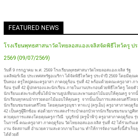
FEATURED NEWS
โรงเรียนพุทธศาสนาวัดไทยลอสแองเจลิสจัดพิธีไหว้ครู ปร
2569 (09/07/2569)
วันที่ 9 กรกฎาคม พ.ศ. 2569 โรงเรียนพุทธศาสนาวัดไทยลอสแองเจลิส รัฐ
แคลิฟอร์เนีย ประเทศสหรัฐอเมริกา ได้จัดพิธีไหว้ครู ประจำปี 2569 โดยมีคุณค
ปิ่นทอง ครูใหญ่คณะครูอาสา ภาคฤดูร้อน รุ่นที่ 42 พร้อมด้วยคณะครูอาสา ภา
ร้อน รุ่นที่ 42 ผู้ปกครองและนักเรียน ภายในงานประกอบด้วยพิธีไหว้ครู โดยต
นักเรียนแต่ละระดับชั้นได้นำพานธูปเทียนและพานดอกไม้มอบให้คุณครู จากนั
นักเรียนทุกคนนำกรวยดอกไม้มอบให้คุณครู จากนั้นเป็นการแสดงดนตรีไทย
นักเรียนชมรมดนตรีไทย โดยคุณครูอนุชา ทาจะปุ (ครูเอ็ม) ครูอาสาภาคฤดูร้อน 
42 เป็นครูผู้ฝึกซ้อม ต่อด้วยการแสดงรำระบำดอกบัวจากนักเรียนชมรมนาฏศิล
ควบคุมการแสดงโดยคุณครูภาวิณี บุญรักษ์ (ครูน้ำฟ้า) ครูอาสาภาคฤดูร้อน รุ่น
ในการนี้ คณะครูอาสา ภาคฤดูร้อน วัดไทยลอสแองเจลิส รุ่นที่ 42 ได้ร่วมกันเ
งาน จัดสถานที่ อำนวยความสะดวกภายในงาน ทำให้การจัดงานครั้งนี้สำเร็จลุ
ได้ด้วยดี