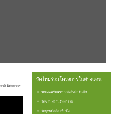
วัดไทยร่วมโครงการในต่างแดน
ูชาติ พิทักษากร
วัดมงคลรัตนารามฟอร์ทวัลตันบีช
วัดซานฟรานธัมมาราม
วัดพุทธดัลลัส เท็กซัส