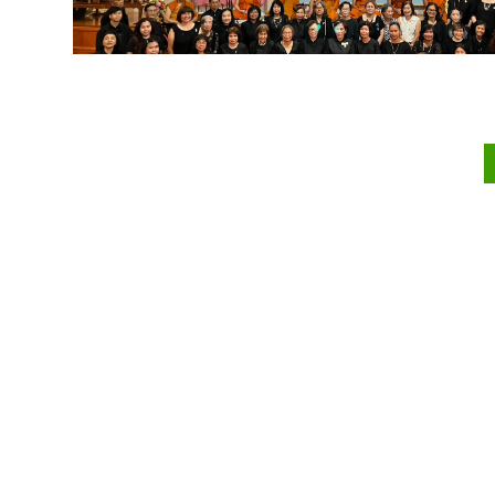
4
5
6
7
8
9
10
ต่อไป
สุดท้าย
เก็บภาพมาเล่า
โครงการสัมมนาวิชาการครูอาสา ปี 2559
วัดพุทธานุสรณ์ ฟรีมอนท์ 2560