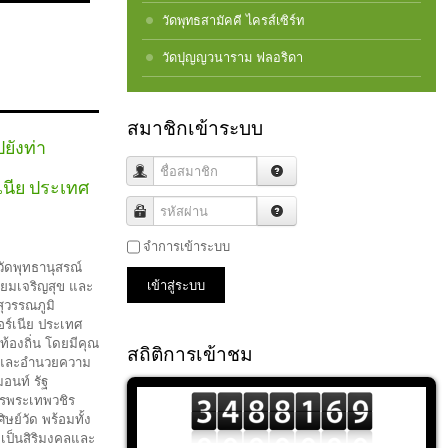
วัดพุทธสามัคคี ไครส์เซิร์ท
วัดปุญญวนาราม ฟลอริดา
สมาชิกเข้าระบบ
ยังท่า
ชื่อสมาชิก
นีย ประเทศ
รหัสผ่าน
จำการเข้าระบบ
ัดพุทธานุสรณ์
เข้าสู่ระบบ
ี่ยมเจริญสุข และ
ุวรรณภูมิ
ร์เนีย ประเทศ
ท้องถิ่น โดยมีคุณ
สถิติการเข้าชม
ับและอำนวยความ
อนท์ รัฐ
ารพระเทพวชิร
ิษย์วัด พร้อมทั้ง
เป็นสิริมงคลและ