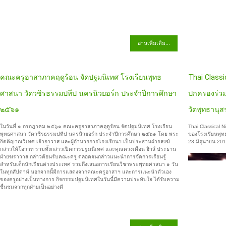
อ่านเพิ่มเติม...
คณะครูอาสาภาคฤดูร้อน จัดปฐมนิเทศ โรงเรียนพุทธ
Thai Classic
ศาสนา วัดวชิรธรรมปทีป นครนิวยอร์ก ประจำปีการศึกษา
ปกครองร่วม
๒๕๖๑
วัดพุทธานุส
ในวันที่ ๑ กรกฎาคม ๒๕๖๑ คณะครูอาสาภาคฤดูร้อน จัดปฐมนิเทศ โรงเรียน
Thai Classical 
พุทธศาสนา วัดวชิรธรรมปทีป นครนิวยอร์ก ประจำปีการศึกษา ๒๕๖๑ โดย พระ
ของโรงเรียนพุทธศ
กิตติญาณวิเทศ เจ้าอาวาส และผู้อำนวยการโรงเรียนฯ เป็นประธานฝ่ายสงฆ์
23 มิถุนายน 2018
กล่าวให้โอวาท รวมทั้งกล่าวเปิดการปฐมนิเทศ และคุณดวงเดือน ฮิวส์ ประธาน
ฝ่ายฆราวาส กล่าวต้อนรับคณะครู ตลอดจนกล่าวแนะนำการจัดการเรียนรู้
สำหรับเด็กนักเรียนต่างประเทศ รวมถึงเสนอการเรียนวิชาพระพุทธศาสนา ๑ วัน
ในทุกสัปดาห์ นอกจากนี้มีการแสดงจากคณะครูอาสาฯ และการแนะนำตัวเอง
ของครูอย่างเป็นทางการ กิจกรรมปฐมนิเทศในวันนี้มีความประทับใจ ได้รับความ
ชื่นชมจากทุกฝ่ายเป็นอย่างดี