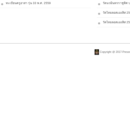
ทะเบียนครูอาสา รุ่น 33 พ.ศ. 2559
วัดนวมินทรราชูทิศ 
วัดไทยลอสแองลิส 2
วัดไทยลอสแองลิส 2
Copyright @ 2017-Present