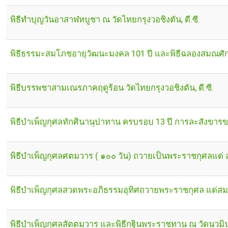
พิธีทำบุญวันอาสาฬหบูชา ณ วัดไทยกรุงวอชิงตัน, ดี.ซี.
พิธีธรรมะสมโภชอายุวัฒนะมงคล 101 ปี และพิธีฉลองสมณศักดิ์
พิธีบรรพชาสามเณรภาคฤดูร้อน วัดไทยกรุงวอชิงตัน, ดี.ซี.
พิธีบำเพ็ญกุศลทักศินานุปาทาน ครบรอบ 13 ปี การละสังขารข
พิธีบำเพ็ญกุศลศตมวาร ( ๑๐๐ วัน) ถวายเป็นพระราชกุศลแด่
พิธีบำเพ็ญกุศลสวดพระอภิธรรมอุทิศถวายพระราชกุศล แด่สมเ
พิธีบำเพ็ญกุศลสัตตมวาร และพิธีกฐินพระราชทาน ณ วัดนวมิ