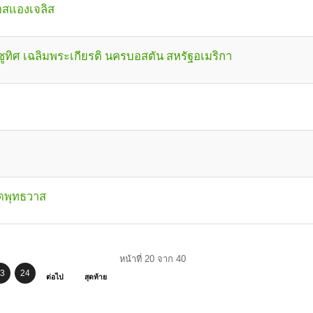
อสแองเจลิส
ูทิศ เฉลิมพระเกียรติ นครบอสตัน สหรัฐอเมริกา
ัดพุทธวาส
หน้าที่ 20 จาก 40
3
24
ต่อไป
สุดท้าย