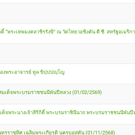
 “พระเทพมงคลวชิรรังษี” ณ วัดไทยวอชิงตัน ดี.ซี. สหรัฐอเมริก
องพระอาจารย์ ทูล ขิปฺปปญฺโญ
 สมเด็จพระบรมราชชนนีพันปีหลวง (01/02/2569)
ด็จพระนางเจ้าสิริกิติ์ พระบรมราชินีนาถ พระบรมราชชนนีพันปี
นทรราชูทิศ เฉลิมพระเกียรติ นครบอสตัน (01/11/2568)