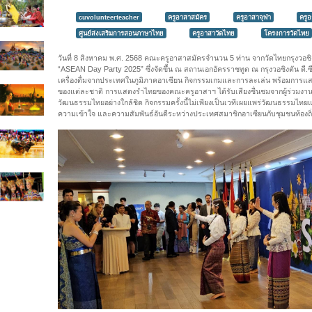
cuvolunteerteacher
ครูอาสาสมัคร
ครูอาสาจุฬา
ครู
ศูนย์ส่งเสริมการสอนภาษาไทย
ครูอาสาวัดไทย
โครงการวัดไทย
วันที่ 8 สิงหาคม พ.ศ. 2568 คณะครูอาสาสมัครจำนวน 5 ท่าน จากวัดไทยกรุงวอช
“ASEAN Day Party 2025” ซึ่งจัดขึ้น ณ สถานเอกอัครราชทูต ณ กรุงวอชิงตัน 
เครื่องดื่มจากประเทศในภูมิภาคอาเซียน กิจกรรมเกมและการละเล่น พร้อมกา
ของแต่ละชาติ การแสดงรำไทยของคณะครูอาสาฯ ได้รับเสียงชื่นชมจากผู้ร่วมงาน ท
วัฒนธรรมไทยอย่างใกล้ชิด กิจกรรมครั้งนี้ไม่เพียงเป็นเวทีเผยแพร่วัฒนธรรมไท
ความเข้าใจ และความสัมพันธ์อันดีระหว่างประเทศสมาชิกอาเซียนกับชุมชนท้องถิ