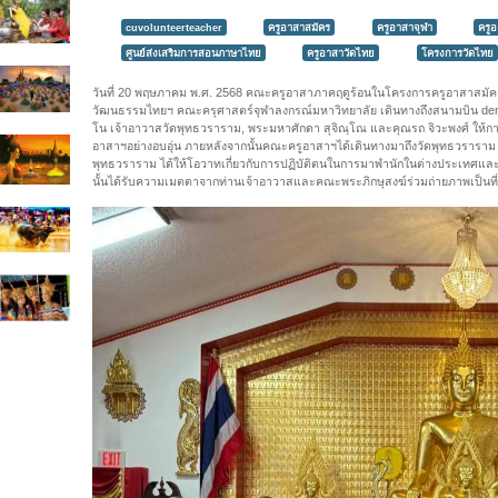
cuvolunteerteacher
ครูอาสาสมัคร
ครูอาสาจุฬา
ครู
ศูนย์ส่งเสริมการสอนภาษาไทย
ครูอาสาวัดไทย
โครงการวัดไทย
วันที่ 20 พฤษภาคม พ.ศ. 2568 คณะครูอาสาภาคฤดูร้อนในโครงการครูอาสาสมั
วัฒนธรรมไทยฯ คณะครุศาสตร์จุฬาลงกรณ์มหาวิทยาลัย เดินทางถึงสนามบิน denv
โน เจ้าอาวาสวัดพุทธวราราม, พระมหาศักดา สุจิณฺโณ และคุณรถ จิวะพงศ์ ให้
อาสาฯอย่างอบอุ่น ภายหลังจากนั้นคณะครูอาสาฯได้เดินทางมาถึงวัดพุทธวราราม 
พุทธวราราม ได้ให้โอวาทเกี่ยวกับการปฏิบัติตนในการมาพำนักในต่างประเทศแ
นั้นได้รับความเมตตาจากท่านเจ้าอาวาสและคณะพระภิกษุสงฆ์ร่วมถ่ายภาพเป็นที่