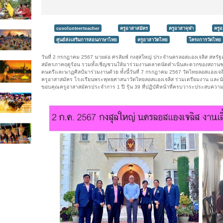
cuvolunteerteacher
ครูอาสาสมัคร
ครูอาสาจุฬา
ครู
ศูนย์ส่งเสริมการสอนภาษาไทย
ครูอาสาวัดไทย
โครงการวัดไทย
วันที่ 2 กรกฎาคม 2567 นายต่อ ศรลัมพ์ กงสุสใหญ่ ประจำนครลอสแองเจลิส สหรั
สมัครภาคฤดูร้อน รวมทั้งเชิญชวนให้มาร่วมงานตลาดนัดดำเนินสะดวกของสถานฑูต
ดนตรีและนาฏศิลป์มาร่วมงานด้วย ทั้งนี้วันที่ 7 กรกฎาคม 2567 วัดไทยลอสแอง
ครูอาสาสมัคร โรงเรียนพระพุทธศาสนาวัดไทยลอสแองเจลิส ร่วมเตรียมงาน และน
ขอบคุณครูอาสาสมัครประจำการ 1 ปี รุ้น 39 ที่ปฏิบัติหน้าที่ครบวาระประสบความ