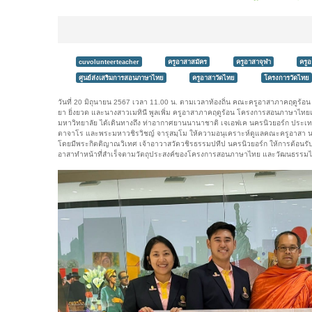
cuvolunteerteacher
ครูอาสาสมัคร
ครูอาสาจุฬา
ครู
ศูนย์ส่งเสริมการสอนภาษาไทย
ครูอาสาวัดไทย
โครงการวัดไทย
วันที่ 20 มิถุนายน 2567 เวลา 11.00 น. ตามเวลาท้องถิ่น คณะครูอาสาภาคฤดูร้
ยา ยิ่งยวด และนางสาวเมทินี พูลเพิ่ม ครูอาสาภาคฤดูร้อน โครงการสอนภาษาไ
มหาวิทยาลัย ได้เดินทางถึง ท่าอากาศยานนานาชาติ เจเอฟเค นครนิวยอร์ก ประเท
ตาจาโร และพระมหาวชิรวิชญ์ จารุสมฺโม ให้ความอนุเคราะห์ดูแลคณะครูอาสา นอกจ
โดยมีพระกิตติญาณวิเทศ เจ้าอาวาสวัดวชิรธรรมปทีป นครนิวยอร์ก ให้การต้อนรับแ
อาสาทำหน้าที่สำเร็จตามวัตถุประสงค์ของโครงการสอนภาษาไทย และวัฒนธรรม