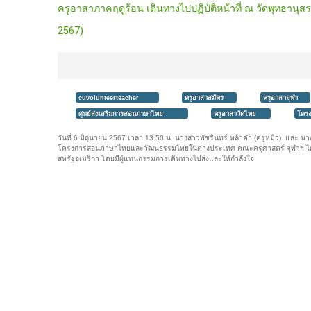
ครูอาสาภาคฤดูร้อน เดินทางไปปฏิบัติหน้าที่ ณ วัดพุทธานุส
2567)
cuvolunteerteacher
ครูอาสาสมัคร
ครูอาสาจุฬา
ศูนย์ส่งเสริมการสอนภาษาไทย
ครูอาสาวัดไทย
โครง
วันที่ 6 มิถุนายน 2567 เวลา 13.50 น. นางสาวพัชรินทร์ หล้าคำ (ครูหมิว) และ น
โครงการสอนภาษาไทยและวัฒนธรรมไทยในต่างประเทศ คณะครุศาสตร์ จุฬาฯ ได้เดิ
สหรัฐอเมริกา โดยมีผู้แทนกรรมการเดินทางไปส่งและให้กำลังใจ