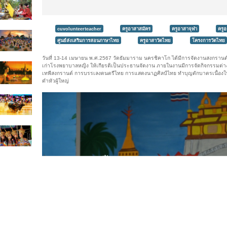
cuvolunteerteacher
ครูอาสาสมัคร
ครูอาสาจุฬา
ครู
ศูนย์ส่งเสริมการสอนภาษาไทย
ครูอาสาวัดไทย
โครงการวัดไทย
วันที่ 13-14 เมษายน พ.ศ.2567 วัดธัมมาราม นครชิคาโก ได้มีการจัดงานสงกรา
เก่าโรงพยาบาลหญิง ให้เกียรติเป็นประธานจัดงาน ภายในงานมีการจัดกิจกรรมต
เทพีสงกรานต์ การบรรเลงดนตรีไทย การแสดงนาฏศิลป์ไทย ทำบุญตักบาตรเนื่องใน
ดำหัวผู้ใหญ่