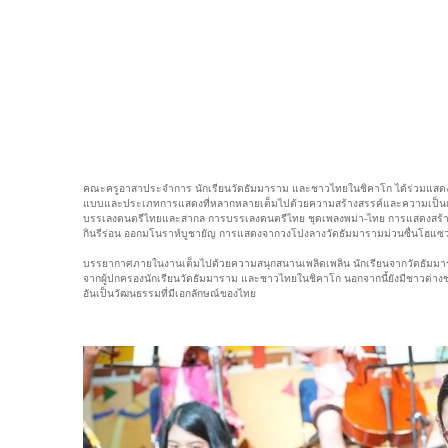
คณะครูอาสาประจำการ นักเรียนวัดธัมมาราม และชาวไทยในชิคาโก ได้ร่วมแสด
แบบและประเภทการแสดงที่หลากหลายเต็มไปด้วยความสร้างสรรค์และความเป็นเ
บรรเลงดนตรีไทยและสากล การบรรเลงดนตรีไทย ชุดเพลงพม่า-ไทย การแสดงสร้าง
กินรีร่อน ออกมโนราห์บูชายัญ การแสดงจากวงโปงลางวัดธัมมารามม่วนซื่นโฮแซ
บรรยากาศภายในงานเต็มไปด้วยความสนุกสนานเพลิดเพลิน นักเรียนจากวัดธัมมา
จากผู้ปกครองนักเรียนวัดธัมมาราม และชาวไทยในชิคาโก นอกจากนี้ยังมีชาวต่า
อันเป็นวัฒนธรรมที่มีเอกลักษณ์ของไทย