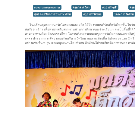
cuvolunteerteacher
ครูอาสาสมัคร
ครูอาสาจุฬา
ครู
ศูนย์ส่งเสริมการสอนภาษาไทย
ครูอาสาวัดไทย
โครงการวัดไทย
โรงเรียนพุทธศาสนาวัดไทยลอสแองเจลิส ได้จัดงานมนต์รักเด็กวัดไทยขึ้น ในวันอา
สหรัฐอเมริกา เพื่อหาทุนสนับสนุนงานด้านการศึกษาของโรงเรียน และเป็นพื้นที่
สามารถทางศิลปวัฒนธรรมไทย ในงานดังกล่าวคณะครูอาสาวัดไทยลอสแองเจลิสรุ่น
เหลา ประธานการจัดงานบอร์ดบริหารวัดไทย คณะครูท้องถิ่น ผู้ปกครอง และนักเ
อย่างแช่มชื่นอบอุ่น และสนุกสนานโดยทั่วกัน อีกทั้งยังได้รับเกียรติจากท่านต่อ 