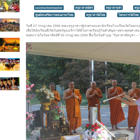
cuvolunteerteacher
ครูอาสาสมัคร
ครูอาสาจุฬา
ครู
ศูนย์ส่งเสริมการสอนภาษาไทย
ครูอาสาวัดไทย
โครงการวัดไทย
วันที่ 27 กรกฎาคม 2566 คณะครูอาสาฯผู้ปกครองและนักเรียนโรงเรียนวัดไทยกรุงว
เพื่อให้นักเรียนที่เกิดในสหรัฐอเมริกาได้มีโอกาสเรียนรู้วันสำคัญทางพระพุทธศ
ทอดถวายในวันอาทิตย์ที่ 30 กรกฏาคม 2566 ซึ่งเป็นวันทำบุญ “วันอาสาฬหบูชา – วั