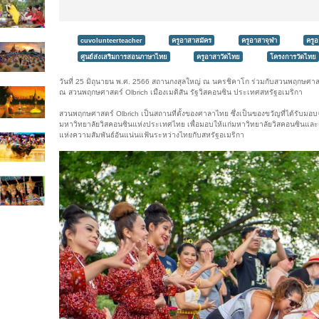
cuvolunteerteacher
ครูอาสาสมัคร
ครูอาสาจุฬา
ครู
ศูนย์ส่งเสริมการสอนภาษาไทย
ครูอาสาวัดไทย
โครงการวัดไทย
วันที่ 25 มิถุนายน พ.ศ. 2566 สถานกงสุลใหญ่ ณ นครชิคาโก ร่วมกับสวนพฤกษศาสตร
ณ สวนพฤกษศาสตร์ Olbrich เมืองเมดิสัน รัฐวิสคอนซิน ประเทศสหรัฐอเมริกา
สวนพฤกษศาสตร์ Olbrich เป็นสถานที่ตั้งของศาลาไทย ซึ่งเป็นของขวัญที่ได้รับม
มหาวิทยาลัยวิสคอนซินแห่งประเทศไทย เพื่อมอบให้แก่มหาวิทยาลัยวิสคอนซินและเมื
แห่งความสัมพันธ์อันแน่นแฟ้นระหว่างไทยกับสหรัฐอเมริกา