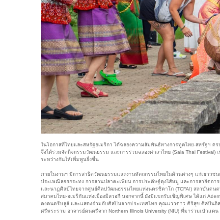
ในโอกาสที่ไทยและสหรัฐอเมริกา ได้ฉลองความสัมพันธ์ทางการทูตไทย-สหรัฐฯ ครบ
จึงได้ร่วมจัดกิจกรรมวัฒนธรรม และการร่วมฉลองศาลาไทย (Sala Thai Festival) 
ระหว่างกันให้เพิ่มพูนยิ่งขึ้น
ภายในงานฯ มีการสาธิตวัฒนธรรมและงานหัตถกรรมไทยในด้านต่างๆ แก่เยาวชนและ
ประเพณีลอยกระทง การสานปลาตะเพียน การประดิษฐ์ตุงไส้หมู และการสาธิตกา
และนาฏศิลป์ไทยจากศูนย์ศิลปวัฒนธรรมไทยแห่งนครชิคาโก (TCFAI) สถาบันดนตร
สมาคมไทย-อเมริกันแห่งเมืองมิลวอกี นอกจากนี้ ยังมีแขกรับเชิญพิเศษ ได้แก่ Adem 
ดงดนตรีบลูส์ และแสดงร่วมกับศิลปินจากประเทศไทย คุณแววดาว ศิริสุข ศิลปินอิ
ศรีพระราม อาจารย์ดนตรีจาก Northern Illinois University (NIU) ที่มาร่วมเป่าแ