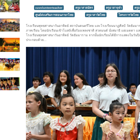
cuvolunteerteacher
ครูอาสาสมัคร
ครูอาสาจุฬา
ครู
ศูนย์ส่งเสริมการสอนภาษาไทย
ครูอาสาวัดไทย
โครงการวัดไทย
โรงเรียนพุทธศาสนาวันอาทิตย์ สถาบันดนตรีไทย และโรงเรียนนาฏศิลป์ วัดธัมมา
ภาคเรียน โดยนักเรียนเข้าโบสถ์เพื่อร้องเพลงชาติ สวดมนต์ นั่งสมาธิ แผ่เมตตา แ
โรงเรียนพุทธศาสนาวันอาทิตย์ วัดธัมมาราม จากนั้นนักเรียนได้มีการแสดงในวั
ประกอบด้วย...