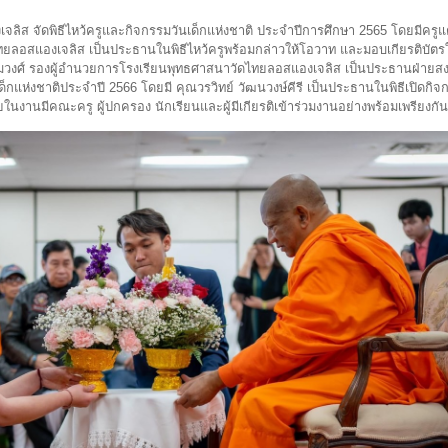
จลิส จัดพิธีไหว้ครูและกิจกรรมวันเด็กแห่งชาติ ประจำปีการศึกษา 2565 โดยมีครูแต๋
ลอสแองเจลิส เป็นประธานในพิธีไหว้ครูพร้อมกล่าวให้โอวาท และมอบเกียรติบัตรให
วงศ์ รองผู้อำนวยการโรงเรียนพุทธศาสนาวัดไทยลอสแองเจลิส เป็นประธานฝ่ายสงฆ
กแห่งชาติประจำปี 2566 โดยมี คุณวรวิทย์ วัฒนวงษ์คีรี เป็นประธานในพิธีเปิดกิจ
ในงานมีคณะครู ผู้ปกครอง นักเรียนและผู้มีเกียรติเข้าร่วมงานอย่างพร้อมเพรียงกั