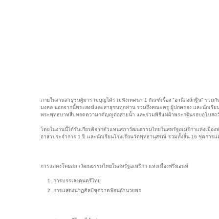
ภายในงานสาธุชนผู้มาร่วมบุญได้ร่วมฟังเทศนา 1 กัณฑ์เรื่อง "อานิสงส์กฐิน" ร่วม
มงคล นอกจากนี้พระสงฆ์และสาธุชนทุกท่าน รวมถึงคณะครู ผู้ปกครอง และนักเรีย
พระพุทธบาทสืบทอดความกตัญญูต่อสายน้ำ และร่วมพิธีแห่ผ้าพระกฐินรอบอุโบสถว
โดยในงานนี้ได้รับเกียรติจากตัวแทนสภาวัฒนธรรมไทยในสหรัฐอเมริกาแห่งเมือ
อาสาประจำการ 1 ปี และนักเรียนโรงเรียนวัดพุทธานุสรณ์ รวมทั้งสิ้น 16 ชุดการแส
การแสดงโดยสภาวัฒนธรรมไทยในสหรัฐอเมริกา แห่งเมืองฟรีมอนท์
การบรรเลงดนตรีไทย
การแสดงนาฏศิลป์ชุดวาดฟ้อนอำนวยพร