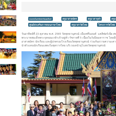
cuvolunteerteacher
ครูอาสาสมัคร
ครูอาสาจุฬา
ครู
ศูนย์ส่งเสริมการสอนภาษาไทย
ครูอาสาวัดไทย
โครงการวัดไทย
วันอาทิตย์ที่ 23 ตุลาคม พ.ศ. 2565 วัดพุทธานุสรณ์ เมืองฟรีมอนท์ แคลิฟอร์เนีย
พระบาทสมเด็จพระจุลจอมเกล้าเจ้าอยู่หัว รัชกาลที่ 5 เนื่องในวันปิยมหาราช โ
อาสาสมัคร นักเรียน และผู้ปกครองโรงเรียนวัดพุทธานุสรณ์ ร่วมกันถวายความเค
นำตัวแทนนักเรียนแสดงในชุดรากไทย บริเวณหน้าอุโบสถวัดพุทธานุสรณ์