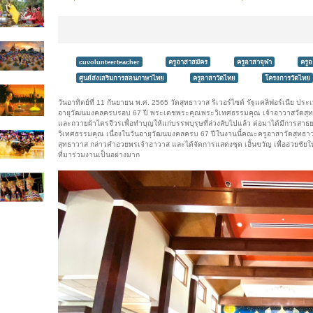
cuvolunteerteacher
ครูอาสาสมัคร
ครูอาสาจุฬา
ครู
ศูนย์ส่งเสริมการสอนภาษาไทย
ครูอาสาวัดไทย
โครงการวัดไทย
วันอาทิตย์ที่ 11 กันยายน พ.ศ. 2565 วัดสุทธาวาส ริเวอร์ไซด์ รัฐแคลิฟอร์เนี
อายุวัฒนมงคลครบรอบ 67 ปี พระเดชพระคุณพระวิเทศธรรมคุณ เจ้าอาวาสวัดสุท
และถวายผ้าไตรจีวรเพื่อทำบุญให้แก่บรรพบุรุษที่ล่วงลับไปแล้ว ต่อมาได้มีกา
วิเทศธรรมคุณ เนื่องในวันอายุวัฒนมงคลครบ 67 ปีในงานนี้คณะครูอาสาวัดสุทธาวา
สุทธาวาส กล่าวคำอวยพรเจ้าอาวาส และได้จัดการแสดงชุด เอิ้นขวัญ เพื่ออวยชัยให้พร
ที่มาร่วมงานเป็นอย่างมาก