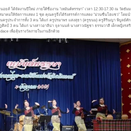
ินอยส์ ได้จัดงานปีใหม่ ภายใต้ชื่องาน “เหมันต์หรรษา” เวลา 12:30-17:30 ณ วัดธั
าคมให้จัดการแสดง 1 ชุด คุณครูจึงได้รังสรรค์การแสดง “ม่วนซื่นโฮแซว” โดย
ครูประจำการทั้ง 3 คน ได้แก่ ครูปรมาพร แสงสุธา (ครูขนม) ครูสิรินญา พิบูลย์ศักดิ์
ฏศิลป์ 3 คน ได้แก่ นางสาวอาลีน่า จุลานนท์ นางสาวณัฐชา ธรรมวาสี เด็กหญิงรสร
dace เพื่อลุ้นรางวัลภายในงานอีกด้วย