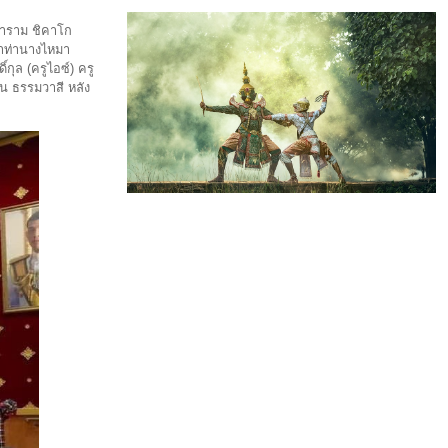
มมาราม ชิคาโก
นำท่านางไหมา
กุล (ครูไอซ์) ครู
ิน ธรรมวาสี หลัง