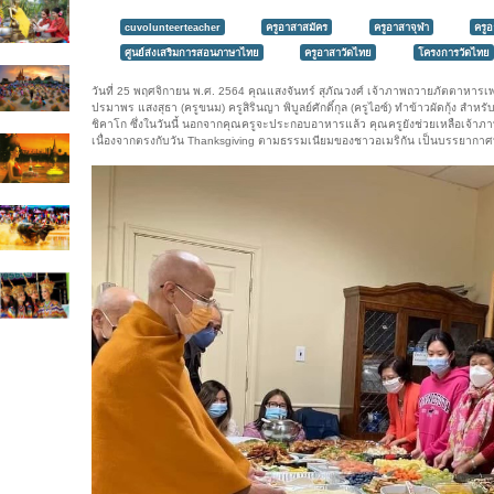
cuvolunteerteacher
ครูอาสาสมัคร
ครูอาสาจุฬา
ครู
ศูนย์ส่งเสริมการสอนภาษาไทย
ครูอาสาวัดไทย
โครงการวัดไทย
วันที่ 25 พฤศจิกายน พ.ศ. 2564 คุณแสงจันทร์ สุภัณวงศ์ เจ้าภาพถวายภัตตาหารเ
ปรมาพร แสงสุธา (ครูขนม) ครูสิรินญา พิบูลย์ศักดิ์กุล (ครูไอซ์) ทำข้าวผัดกุ้ง ส
ชิคาโก ซึ่งในวันนี้ นอกจากคุณครูจะประกอบอาหารแล้ว คุณครูยังช่วยเหลือเ
เนื่องจากตรงกับวัน Thanksgiving ตามธรรมเนียมของชาวอเมริกัน เป็นบรรยากาศ