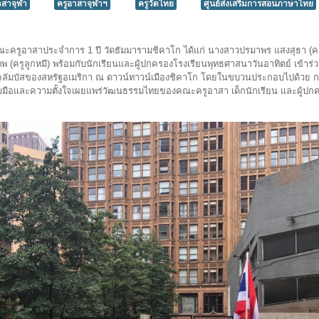
าสาจุฬา
ครูอาสาจุฬาฯ
ครูวัดไทย
ศูนย์ส่งเสริมการสอนภาษาไทย
่น คณะครูอาสาประจำการ 1 ปี วัดธัมมารามชิคาโก ได้แก่ นางสาวปรมาพร แสงสุธา (
ตนภพ (ครูลูกหมี) พร้อมกับนักเรียนและผู้ปกครองโรงเรียนพุทธศาสนาวันอาทิตย์ เข้า
ลัมบัสของสหรัฐอเมริกา ณ ดาวน์ทาวน์เมืองชิคาโก โดยในขบวนประกอบไปด้วย 
อและความตั้งใจเผยแพร่วัฒนธรรมไทยของคณะครูอาสา เด็กนักเรียน และผู้ปกค