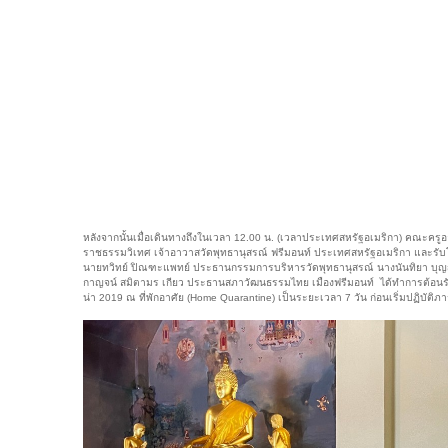
หลังจากนั้นเมื่อเดินทางถึงในเวลา 12.00 น. (เวลาประเทศสหรัฐอเมริกา) คณะค
ราชธรรมวิเทศ เจ้าอาวาสวัดพุทธานุสรณ์ ฟรีมอนท์ ประเทศสหรัฐอเมริกา และรับโอว
นายทวิทย์ ปิณฑะแพทย์ ประธานกรรมการบริหารวัดพุทธานุสรณ์ นางนันทิยา บุญ
กาญจน์ สมิตามร เกียว ประธานสภาวัฒนธรรมไทย เมืองฟรีมอนท์ ได้ทำการต้อนร
น่า 2019 ณ ที่พักอาศัย (Home Quarantine) เป็นระยะเวลา 7 วัน ก่อนเริ่มปฏิบัติภ