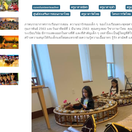
cuvolunteerteacher
ครูอาสาสมัคร
ครูอาสาจุฬา
ครู
ศูนย์ส่งเสริมการสอนภาษาไทย
ครูอาสาวัดไทย
โครงการวัดไทย
ภาพบรรยากาศการเรียนการสอน ความน่ารักของเด็ก ๆ ของโรงเรียนพระพุทธศาสนา ว
กุมภาพันธ์ 2563 และวันอาทิตย์ที่ 1 มีนาคม 2563 คุณครูเพลง วิชาภาษาไทย คุณ
ระเบียบวินัย มีการแสดงออกในทางที่ดี และที่สำคัญเด็ก ๆ เหล่านี้จะเป็นผู้ใหญ่ที่ดี
สร้างความสนุกให้กับเด็กแต่ก็สอดแทรกด้วยความรู้ความเอื้ออาทร รู้รัก สามัคคี แ