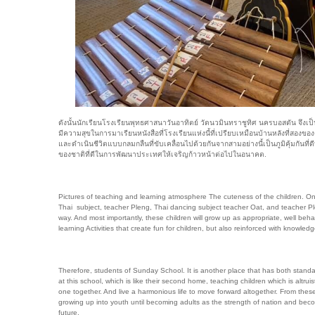
ดังนั้นนักเรียนโรงเรียนพุทธศาสนาวันอาทิตย์ วัดนวมินทราชูทิศ นครบอสตัน จึงเ
มีความสุขในการมาเรียนหนังสือที่โรงเรียนแห่งนี้ที่เปรียบเหมือนบ้านหลังที่สองของตน
และดำเนินชีวิตแบบกลมกลืนที่ขับเคลื่อนไปด้วยกันจากสามอย่างนี้เป็นภูมิคุ้มกันที่ด
ของชาติที่ดีในการพัฒนาประเทศให้เจริญก้าวหน้าต่อไปในอนาคต.
Pictures of teaching and learning atmosphere The cuteness of the children.
Thai subject, teacher Pleng, Thai dancing subject teacher Oat, and teacher Plo
way. And most importantly, these children will grow up as appropriate, well beha
learning Activities that create fun for children, but also reinforced with knowled
Therefore, students of Sunday School. It is another place that has both stand
at this school, which is like their second home, teaching children which is altru
one together. And live a harmonious life to move forward altogether. From these 
growing up into youth until becoming adults as the strength of nation and beco
future.