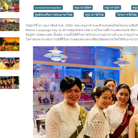
cuvolunteerteacher
ครูอาสาสมัคร
ครูอาสาจุฬา
ครู
ศูนย์ส่งเสริมการสอนภาษาไทย
ครูอาสาวัดไทย
โครงการวัดไทย
วันศุกร์ที่ 21 กุมภาพันธ์ พ.ศ. 2563 คณะครูอาสาและตัวแทนคนไทยในกรุงวอชิงตั
Mother Language Day ณ สถานฑูตบังคลาเทศ ภายในงานมีการแสดงของชาติต่างๆที
กัมพูชา บังคลาเทศ เป็นต้น รวมทั้งได้มีโอกาสรับประทานอาหารค่ำและถ่ายรูปร่วมกันเป
โอกาสและประสบการณ์ที่ดีในการเผยแพร่แลกเปลี่ยนวัฒนธรรมไทยให้กับนานาป