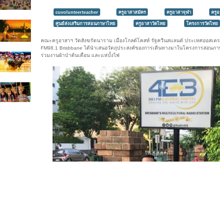
cuvolunteerteacher
ครูอาสาสมัคร
ครูอาสาจุฬา
ครู
ศูนย์ส่งเสริมการสอนภาษาไทย
ครูอาสาวัดไทย
โครงการวัดไทย
คณะครูอาสาฯ วัดสังฆรัตนาราม เมืองโกลด์โคสท์ รัฐควีนสแลนด์ ประเทศออสเตร
FM98.1 Brisbbane ได้นำเสนอวัตถุประสงค์ของการเดินทางมาในโครงการสอนภา
ร่วมงานผ้าป่าต้นเดือน และแห่บั้งไฟ