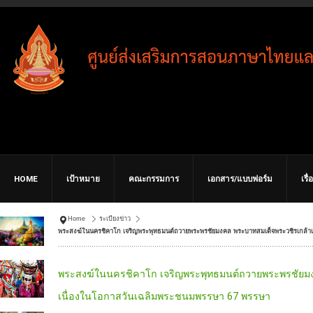
HOME
เป้าหมาย
คณะกรรมการ
เอกสาร/แบบฟอร์ม
เรื
Home
ระเบียงข่าว
พระสงฆ์ในนครชิคาโก เจริญพระพุทธมนต์ถวายพระพรชัยมงคล พระบาทสมเด็จพระวชิรเกล้าเจ้
พระสงฆ์ในนครชิคาโก เจริญพระพุทธมนต์ถวายพระพรชัยมงคล
เนื่องในโอกาสวันเฉลิมพระชนมพรรษา 67 พรรษา