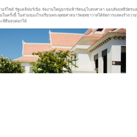
งริเวอร์ไซด์ รัฐแคลิฟอร์เนีย จัดงานใหญ่ยกช่อฟ้ารัตนอุโบสถศาลา มอบสัมฤทธิบัตรและ
ญกันในครั้งนี้ ในส่วนของโรงเรียนพระพุทธศาสนาวัดสุทธาวาสได้จัดการแสดงรำถวา
ะพิธีมอบดอกไม้