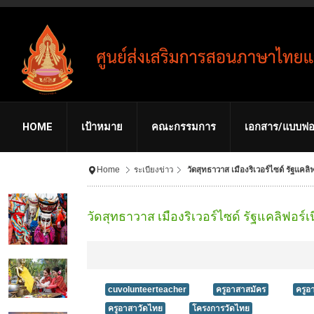
HOME
เป้าหมาย
คณะกรรมการ
เอกสาร/แบบฟอ
Home
ระเบียงข่าว
วัดสุทธาวาส เมืองริเวอร์ไซด์ รัฐแค
วัดสุทธาวาส เมืองริเวอร์ไซด์ รัฐแคลิฟอ
cuvolunteerteacher
ครูอาสาสมัคร
ครูอ
ครูอาสาวัดไทย
โครงการวัดไทย