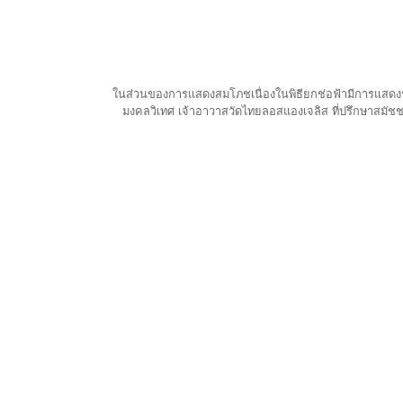
ในส่วนของการแสดงสมโภชเนื่องในพิธียกช่อฟ้ามีการแสดงร
มงคลวิเทศ เจ้าอาวาสวัดไทยลอสแองเจลิส ที่ปรึกษาสมัชช
หน้าที่ครูตลอดระยะเวลา 1 ปีอีกด้วย นับเป็นพัฒนาการที่ดีข
ปีที่แล้ว และมีผลงานการแสดงของ