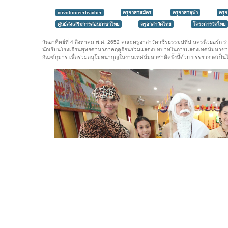
cuvolunteerteacher
ครูอาสาสมัคร
ครูอาสาจุฬา
ครู
ศูนย์ส่งเสริมการสอนภาษาไทย
ครูอาสาวัดไทย
โครงการวัดไทย
วันอาทิตย์ที่ 4 สิงหาคม พ.ศ. 2652 คณะครูอาสาวัดวชิรธรรมปทีป นครนิวยอร์ก
นักเรียนโรงเรียนพุทธศานาภาคฤดูร้อนร่วมแสดงบทบาทในการแสดงเทศน์มหาชาติด
กัณฑ์กุมาร เพื่อร่วมอนุโมทนาบุญในงานเทศน์มหาชาติครั้งนี้ด้วย บรรยากาศเป