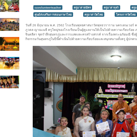
cuvolunteerteacher
ครูอาสาสมัคร
ครูอาสาจุฬา
ครู
ศูนย์ส่งเสริมการสอนภาษาไทย
ครูอาสาวัดไทย
โครงการวัดไทย
วันที่ 26 มิถุนายน พ.ศ. 2562 โรงเรียนพุทธศาสนาวัดพุทธวราราม นครเดนเวอร์ ค
ภูวดล ญาณเมธี ครูใหญ่ของโรงเรียนเป็นผู้ดูแลงานให้เป็นไปด้วยความเรียบร้อ
จินตลีลา ชุดรำลึกสุนทรภู่และการแสดงละครสร้างสรรค์ จากเรื่องพระอภัยมณี ซึ่
กิจกรรมวันสุนทรภู่ในปีนี้ดำเนินไปด้วยความเรียบร้อยและสนุกสนานทั้งครู ผู้ปกค