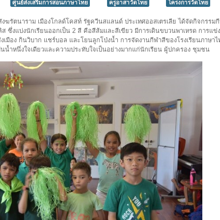
ศูนย์ส่งเสริมการสอนภาษาไทย
ครูอาสาวัดไทย
โครงการวัดไทย
สังฆรัตนาราม เมืองโกลด์โคสท์ รัฐควีนสแลนด์ ประเทศออสเตรเลีย ได้จัดกิจกรรมก
ึ่งแบ่งนักเรียนออกเป็น 2 สี คือสีส้มและสีเขียว มีการเดินขบวนพาเหรด การแข่ง
่ม้าส่งเมือง กินวิบาก แชร์บอล และโยนลูกโป่งน้ำ การจัดงานกีฬาสีของโรงเรียนภาษาไ
ป็นน้ำหนึ่งใจเดียวและความประทับใจเป็นอย่างมากแก่นักเรียน ผู้ปกครอง ชุมชน