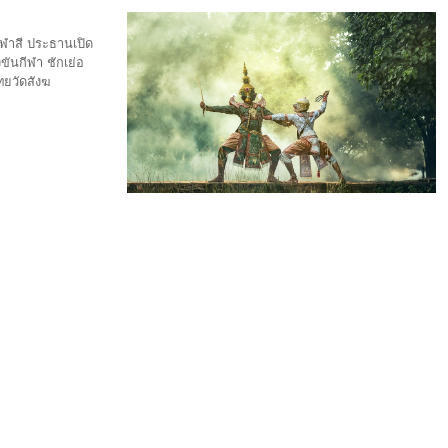
ีฬาสี ประธานเปิด
ขันกีฬา ชักเย่อ
ทยวัดสังฆ