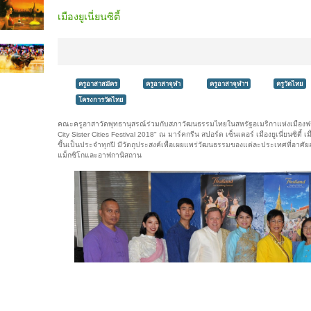
เมืองยูเนี่ยนซิตี้
ครูอาสาสมัคร
ครูอาสาจุฬา
ครูอาสาจุฬาฯ
ครูวัดไทย
โครงการวัดไทย
คณะครูอาสาวัดพุทธานุสรณ์ร่วมกับสภาวัฒนธรรมไทยในสหรัฐอเมริกาแห่งเมืองฟรี
City Sister Cities Festival 2018" ณ มาร์คกรีน สปอร์ต เซ็นเตอร์ เมืองยูเนี่ยนซิตี้ 
ขึ้นเป็นประจำทุกปี มีวัตถุประสงค์เพื่อเผยแพร่วัฒนธรรมของแต่ละประเทศที่อาศัยอยู
แม็กซิโกและอาฟกานิสถาน