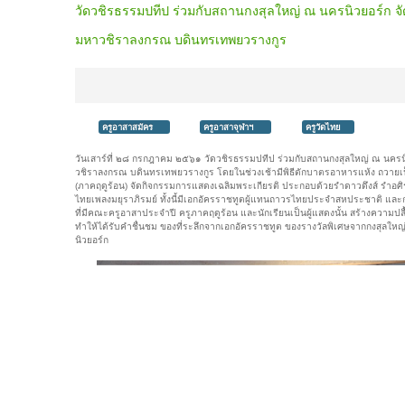
วัดวชิรธรรมปทีป ร่วมกับสถานกงสุลใหญ่ ณ นครนิวยอร์ก จ
มหาวชิราลงกรณ บดินทรเทพยวรางกูร
ครูอาสาสมัคร
ครูอาสาจุฬาฯ
ครูวัดไทย
วันเสาร์ที่ ๒๘ กรกฎาคม ๒๕๖๑ วัดวชิรธรรมปทีป ร่วมกับสถานกงสุลใหญ่ ณ นคร
วชิราลงกรณ บดินทรเทพยวรางกูร โดยในช่วงเช้ามีพิธีตักบาตรอาหารแห้ง ถวายเ
(ภาคฤดูร้อน) จัดกิจกรรมการแสดงเฉลิมพระเกียรติ ประกอบด้วยรำดาวดึงส์ รำอ
ไทยเพลงมยุราภิรมย์ ทั้งนี้มีเอกอัครราชทูตผู้แทนถาวรไทยประจำสหประชาติ และ
ที่มีคณะครูอาสาประจำปี ครูภาคฤดูร้อน และนักเรียนเป็นผู้แสดงนั้น สร้างความปล
ทำให้ได้รับคำชื่นชม ของที่ระลึกจากเอกอัครราชทูต ของรางวัลพิเศษจากกงสุลให
นิวยอร์ก