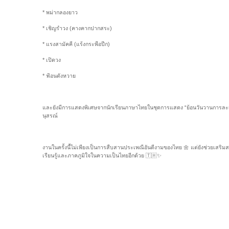
* พม่ากลองยาว
* เชิญรำวง (คางคากปากสระ)
* แรงสามัคคี (แร้งกระพือปีก)
* เปิดวง
* ฟ้อนตังหวาย
และยังมีการแสดงพิเศษจากนักเรียนภาษาไทยในชุดการแสดง “ย้อนวันวานการละเล
นุสรณ์
งานในครั้งนี้ไม่เพียงเป็นการสืบสานประเพณีอันดีงามของไทย 🌼 แต่ยังช่วยเสร
เรียนรู้และภาคภูมิใจในความเป็นไทยอีกด้วย 🇹🇭✨