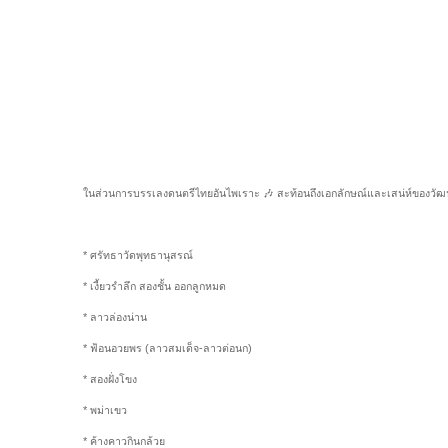
ในส่วนการบรรเลงดนตรีไทยอันไพเราะ 🎶 สะท้อนถึงเอกลักษณ์และเสน่ห์ของวั
* ศรัทธาวัดพุทธานุสรณ์
* เงี้ยวรำลึก สองชั้น ออกลูกหมด
* ลาวล่องน่าน
* ฟ้อนอวยพร (ลาวสมเด็จ-ลาวต่อนก)
* สองฝั่งโขง
* พม่าเขว
* ค้างคาวกินกล้วย