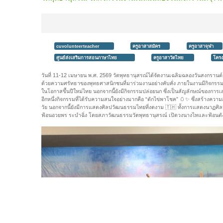
cuvolunteerteacher
ครูอาสาสมัคร
ครูอาสาจุฬา
ศูนย์ส่งเสริมการสอนภาษาไทย
ครูอาสาวัดไทย
โครง
วันที่ 11-12 เมษายน พ.ศ. 2569 วัดพุทธานุสรณ์ได้จัดงานเฉลิมฉลองวันสงกรานต์อ
ด้วยความศรัทธาของพุทธศาสนิกชนที่มาร่วมงานอย่างคับคั่ง
ภายในงานมีกิจกรรมท
ในโอกาสขึ้นปีใหม่ไทย นอกจากนี้ยังมีกิจกรรมปล่อยนก ซึ่งเป็นสัญลักษณ์ของการเ
อีกหนึ่งกิจกรรมที่ได้รับความสนใจอย่างมากคือ “ตักไข่พาโชค” 🥚✨ ซึ่งสร้างความ
วัย
นอกจากนี้ยังมีการแสดงศิลปวัฒนธรรมไทยที่งดงาม 🇹🇭 ทั้งการแสดงนาฏศิลป
ฟ้อนอวยพร ระบำฉิ่ง โดยสภาวัฒนธรรมวัดพุทธานุสรณ์ เปิดวงนางไหและฟ้อนต