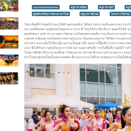
cuvolunteerteacher
ครูอาสาสมัคร
ครูอาสาจุฬา
ครู
ศูนย์ส่งเสริมการสอนภาษาไทย
ครูอาสาวัดไทย
โครงการวัดไทย
วันอาทิตย์ที่ 9 พฤศจิกายน 2568 นครบอสตัน ได้จัดงานประเพณีลอยกระทง ประ
ประเพณีอันงดงามสู่ชุมชนไทยและนานาชาติ โดยได้รับเกียรติจาก คุณตรีรัชต์ ช
คุณอังคณา กูลด์ ประธานสภาวัฒนธรรมไทยนครบอสตัน ร่วมเป็นประธานกล่าวเ
แสดงทางวัฒนธรรมไทยหลากหลายรูปแบบ โดยคณะครูอาสาได้จัดการแสดงวงดนต
สร้างความประทับใจให้แก่ผู้ร่วมงานเป็นอย่างยิ่ง นอกจากนี้ยังมีการประกว
แบบ ซึ่งได้รับความสนใจและการมีส่วนร่วมอย่างคับคั่ง ภายในพื้นที่งานยังม
ไปอย่างคึกคัก มีประชาชนทั้งชาวไทยและชาวต่างชาติร่วมงานจำนวนมาก งานประเ
สำเร็จของชุมชนไทยในนครบอสตัน ที่ร่วมแรงร่วมใจสืบสานวัฒนธรรมไทยให้ยังคงง