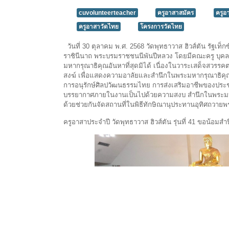
cuvolunteerteacher
ครูอาสาสมัคร
ครูอ
ครูอาสาวัดไทย
โครงการวัดไทย
วันที่ 30 ตุลาคม พ.ศ. 2568 วัดพุทธาวาส ฮิวส์ตัน รัฐเท็
ราชินีนาถ พระบรมราชชนนีพันปีหลวง โดยมีคณะครู บุค
มหากรุณาธิคุณอันหาที่สุดมิได้ เนื่องในวาระเสด็จสวรร
สงฆ์ เพื่อแสดงความอาลัยและสำนึกในพระมหากรุณาธิคุ
การอนุรักษ์ศิลปวัฒนธรรมไทย การส่งเสริมอาชีพของป
บรรยากาศภายในงานเป็นไปด้วยความสงบ สำนึกในพระมหา
ด้วยช่วยกันจัดสถานที่ในพิธีทักษิณานุประทานอุทิศถวาย
ครูอาสาประจำปี วัดพุทธาวาส ฮิวส์ตัน รุ่นที่ 41 ขอน้อมส