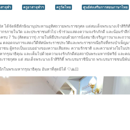
าสาจุฬา
ครูอาสาจุฬาฯ
ครูวัดไทย
ศูนย์ส่งเสริมการสอนภาษาไทย
กซัส ได้จัดพิธีทักษิณานุประทานอุทิศถวายพระราชกุศล แด่สมเด็จพระนางเจ้าสิริกิ
ลากรภายในวัด และประชาชนทั่วไป เข้าร่วมแสดงความจงรักภักดี และน้อมรำลึ
คตครบ 7 วัน (สัตตมวาร) ภายในพิธีประกอบด้วยการนั่งสมาธิเจริญภาวนาและถวาย
ณ ตลอดจนการแสดงวีดีทัศน์พระราชประวัติและพระราชกรณียกิจที่ทรงบำเพ็ญม
ระชาชน ผู้ทรงเป็นแบบอย่างของความเสียสละ ความรักชาติ และความห่วงใยใน
กรุณาธิคุณ และเต็มไปด้วยความจงรักภักดีต่อสถาบันพระมหากษัตริย์ และคณ
พระราชกุศล แด่ สมเด็จพระนางเจ้าสิริกิติ์ พระบรมราชินีนาถ พระบรมราชชนนีพั
ำนึกในพระมหากรุณาธิคุณ อันหาที่สุดมิได้ 🤍🙏🏻