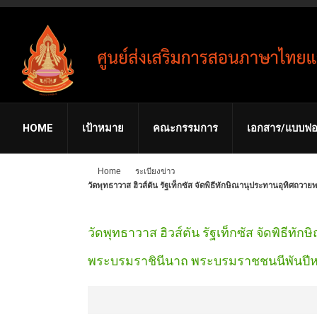
HOME
เป้าหมาย
คณะกรรมการ
เอกสาร/แบบฟอ
Home
ระเบียงข่าว
วัดพุทธาวาส ฮิวส์ตัน รัฐเท็กซัส จัดพิธีทักษิณานุประทานอุทิศถ
วัดพุทธาวาส ฮิวส์ตัน รัฐเท็กซัส จัดพิธีท
พระบรมราชินีนาถ พระบรมราชชนนีพันปีห