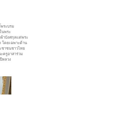
ติ์พระบรม
กในพระ
ผ้าบังศกุลแด่พระ
า โดยเฉพาะด้าน
ประชาชนชาวไทย
ะครูอาสาร่วม
นปีหลวง