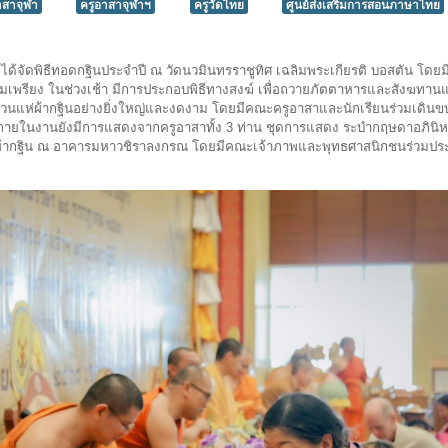
าสาจุฬา
ครูอาสาจุฬาฯ
ครูวัดไทย
ศูนย์ส่งเสริมการสอนภาษาไทย
์ ได้จัดพิธีทอดกฐินประจำปี ณ วัดนวมินทรราชูทิศ เฉลิมพระเกียรติ บอสตัน โดย
มเพรียง ในช่วงเช้า มีการประกอบพิธีทางสงฆ์ เพื่อถวายภัตตาหารและสังฆทานแ
บวนแห่ผ้ากฐินอย่างยิ่งใหญ่และงดงาม โดยมีคณะครูอาสาและนักเรียนร่วมเดินข
ยในงานยังมีการแสดงจากครูอาสาทั้ง 3 ท่าน ชุดการแสดง ระบำกฤษดาอภินิห
ถวายผ้ากฐิน ณ อาคารมหาวชิราลงกรณ โดยมีคณะเจ้าภาพและพุทธศาสนิกชนร่วมประ