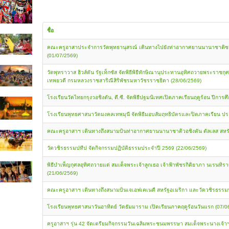
ชื่อ
คณะครูอาสาประจำการวัดพุทธานุสรณ์ เดินทางไปยังท่าอากาศยานนานาชาติซา
(01/07/2569)
วัดพุทราวาส ฮิวส์ตัน รัฐเท็กซัส จัดพิธีพิธีทักษิณานุประทานอุทิศถวายพระราชกุ
เทพยวดี กรมหลวงราชสาริณีสิริพัชรมหาวัชรราชธิดา (28/06/2569)
โรงเรียนวัดไทยกรุงวอชิงตัน, ดี.ซี. จัดพิธีปฐมนิเทศเปิดภาคเรียนฤดูร้อน ปีการ
โรงเรียนพุทธศาสนาวัดมงคลเทพมุนี จัดพิธีมอบสัมฤทธิบัตรและปิดภาคเรียน ป
คณะครูอาสาฯ เดินทางถึงสนามบินท่าอากาศยานนานาชาติวอชิงตัน ดัลเลส สหรั
วัดวชิรธรรมปทีป จัดกิจกรรมปฏิบัติธรรมประจำปี 2569 (22/06/2569)
พิธีบำเพ็ญกุศลอุทิศถวายแด่ สมเด็จพระเจ้าลูกเธอ เจ้าฟ้าพัชรกิติยาภา นเรนท
(21/06/2569)
คณะครูอาสาฯ เดินทางถึงสนามบินเจเอฟเคเนดี สหรัฐอเมริกา และวัดวชิรธรรมป
โรงเรียนพุทธศาสนาวันอาทิตย์ วัดธัมมาราม เปิดเรียนภาคฤดูร้อนวันแรก (07/0
ครูอาสาฯ รุ่น 42 จัดเตรียมกิจกรรมวันเฉลิมพระชนมพรรษา สมเด็จพระนางเจ้า