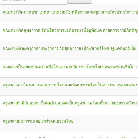
คณะสงฆ์วัดนาคปรก เมตตาแสดงสัมโมทนียกถาแก่ครูอาสาสมัครประจำการ ปร
คณะสงฆ์วัดสุทธาวาส จัดพิธีสวดพระอภิธรรม เพื่ออุทิศแด่ ศาสตราจารย์กิตติคุ
คณะสงฆ์และครูอาสาประจำการ วัดสุทธาวาส เมืองริเวอร์ไซด์ รัฐแคลิฟอร์เนีย 
คณะสงฆ์ในเขตซานฟรานซิสโกและพสกนิกรชาวไทยในเขตซานฟรานซิสโก เบย์
ครูอาสาจากโครงการสอนภาษาไทยและวัฒนธรรมไทยในต่างประเทศ คณะครุศาสตร
ครูอาสาทำพิธีมอบตัวเป็นศิษย์ มอบจิตเป็นครูอาสา พร้อมทั้งถวายธงธรรมจักร 
ครูอาสาธัมมารามเผยแพร่วัฒนธรรมไทย