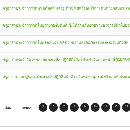
ครูอาสาประจำการวัดพุทธดัลลัส มลรัฐเท็กซัส สหรัฐอเมริกา เดินทางกลับประ
ครูอาสาประจำการวัดไทยกรุงวอชิงตันดี.ซี. ได้ร่วมกันช่วยพระอาจารย์นำใ
ครูอาสาประจำการวัดไทยลอสแองเจลิส ร่วมงานสวดอภิธรรมและฌาปนกิจศพ คุ
ครูอาสาประจำวัดไทยลอสแองเจลีส ปฏิบัติกิจวัตรประจำวันตามหน้าที่ (03/06/
ครูอาสาภาคฤดูร้อน เดินทางไปปฏิบัติหน้าที่ ณ วัดพุทธานุสรณ์ ฟรีมอนท์ ประเ
5
6
7
8
9
10
11
12
13
เริ่มต้น
ก่อนหน้า