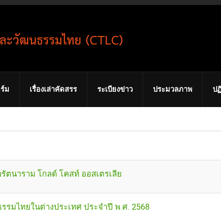
ร์ม
เรื่องเล่าคัดสรร
ระเบียงข่าว
ประมวลภาพ
ปฏ
งฆรัตนาราม โกลด์ โคสท์ ออสเตรเลีย
รรมไทยในต่างประเทศ ประจำปี พ.ศ. 2568